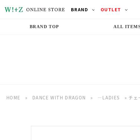
BRAND
OUTLET
BRAND TOP
ALL ITEM
HOME
»
DANCE WITH DRAGON
»
―LADIES
»
チェ