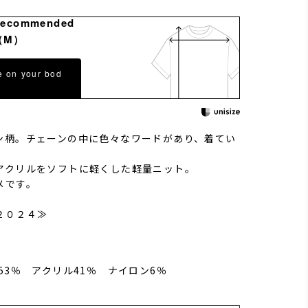
Recommended
（M）
e on your bod
ン柄。チェーンの中に色々なワードがあり、着てい
。
アクリルをソフトに軽くした軽量ニット。
メです。
２０２４≫
53％ アクリル41％ ナイロン6％