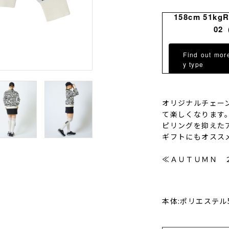
158cm 51kg
02
Find out mor
y type
オリジナルチェー
て楽しくなります
ピリングを抑えた
ギフトにもオスス
≪ＡＵＴＵＭＮ 
本体:ポリエステル