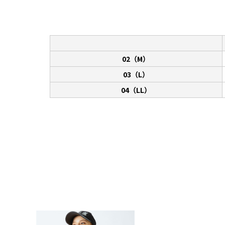
02（M）
03（L）
04（LL）