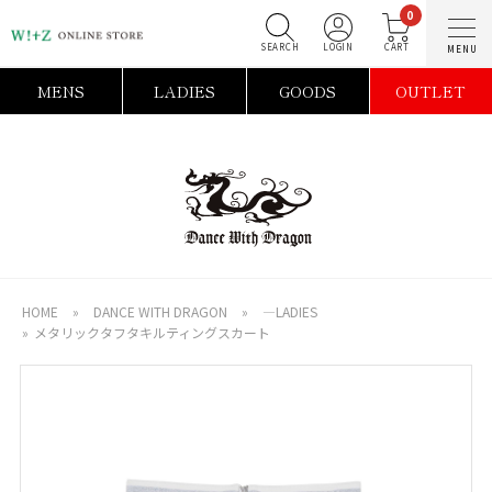
0
SEARCH
LOGIN
C
MENS
LADIES
GOODS
OUTLET
HOME
»
DANCE WITH DRAGON
»
―LADIES
»
メタリックタフタキルティングスカート