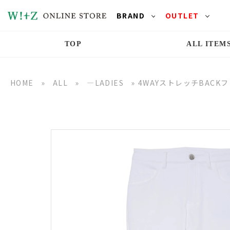
BRAND
OUTLET
TOP
ALL ITEM
HOME
»
ALL
»
―LADIES
»
4WAYストレッチBACK