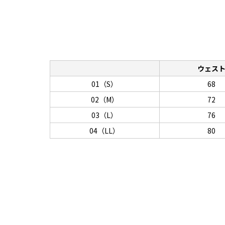
ウェス
01（S）
68
02（M）
72
03（L）
76
04（LL）
80