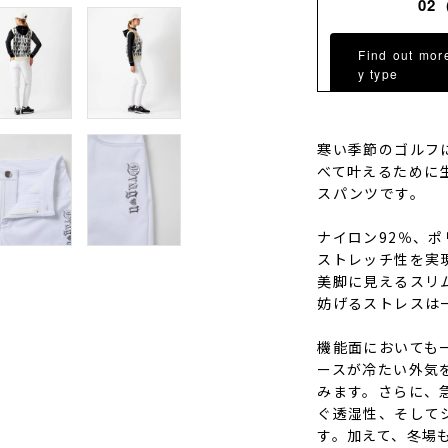
02
Find out mor
y type
寒い季節のゴルフ
べて叶えるために生
スパンツです。
ナイロン92％、
ストレッチ性を実
美脚に見えるスリ
妨げるストレスは
機能面においても
ースが冷たい外気
みます。さらに、
ぐ透湿性、そして
す。加えて、冬場