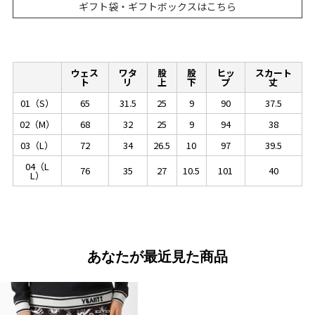
ギフト袋・ギフトボックスはこちら
ウェス
ワタ
股
股
ヒッ
スカート
ト
リ
上
下
プ
丈
01（S）
65
31.5
25
9
90
37.5
02（M）
68
32
25
9
94
38
03（L）
72
34
26.5
10
97
39.5
04（L
76
35
27
10.5
101
40
L）
あなたが最近見た商品