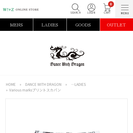
0
SEARCH
LOGIN
C
MENS
LADIES
GOODS
OUTLET
HOME
»
DANCE WITH DRAGON
»
―LADIES
»
Various marksプリントスカパン