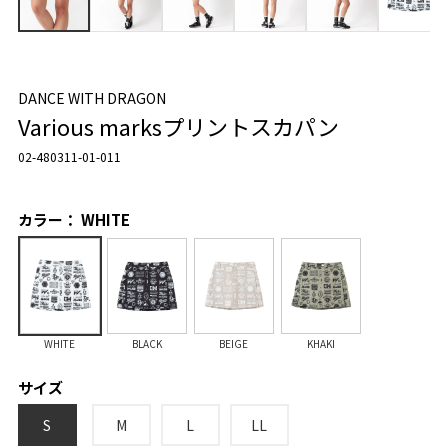
DANCE WITH DRAGON
Various marksプリントスカパン
02-480311-01-011
カラー： WHITE
WHITE
BLACK
BEIGE
KHAKI
サイズ
S
M
L
LL