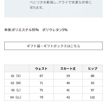
本体:ポリエステル95% ポリウレタン5%
ギフト袋・ギフトボックスはこちら
ウェスト
スカート丈
ヒップ
01（S）
67
39
88
02（M）
71
40
92
03（L）
75
41
97
04（LL）
79
42
101