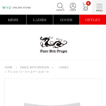
0
SEARCH
LOGIN
C
MENS
LADIES
GOODS
OUTLET
HOME
»
DANCE WITH DRAGON
»
―LADIES
»
アシメトリーファスナースカート