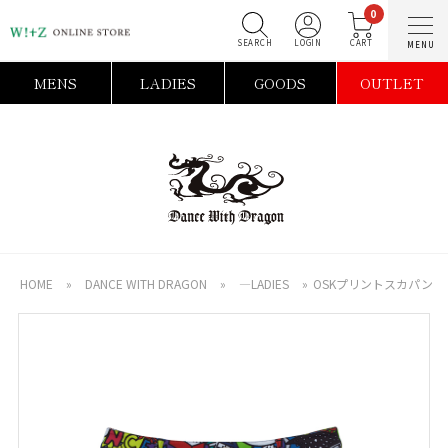
0
SEARCH
LOGIN
C
MENS
LADIES
GOODS
OUTLET
HOME
»
DANCE WITH DRAGON
»
―LADIES
»
OSKプリントスカパン