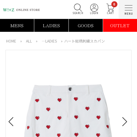
0
SEARCH
LOGIN
C
MENS
LADIES
GOODS
OUTLET
HOME
»
ALL
»
―LADIES
»
ハート総柄刺繍スカパン