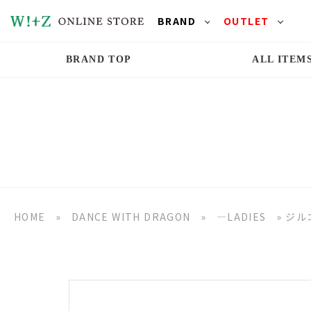
BRAND
OUTLET
BRAND TOP
ALL ITEM
HOME
»
DANCE WITH DRAGON
»
―LADIES
»
ジル