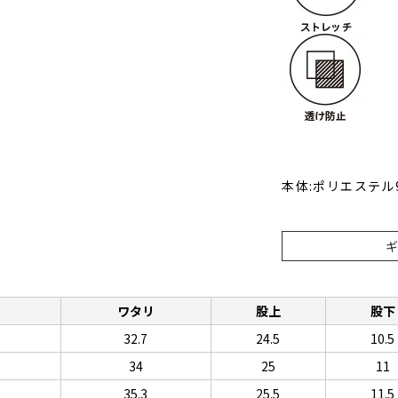
本体:ポリエステル
ワタリ
股上
股下
32.7
24.5
10.5
34
25
11
35.3
25.5
11.5