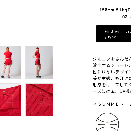
158cm 51kg
02
Find out mor
y type
ジルコンをふんだ
演出するショート
他にはないデザイ
接勅令感、吸汗速
用感をキープして
ーズに対応。UV
≪ＳＵＭＭＥＲ 