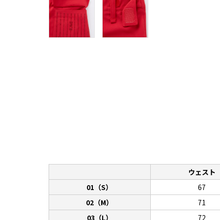
ウェスト
01（S）
67
02（M）
71
03（L）
72