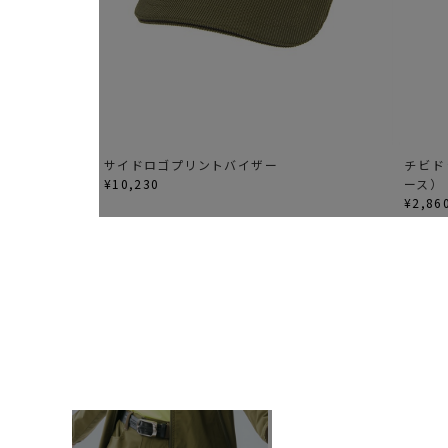
サイドロゴプリントバイザー
チビド
¥10,230
ース）
¥2,86