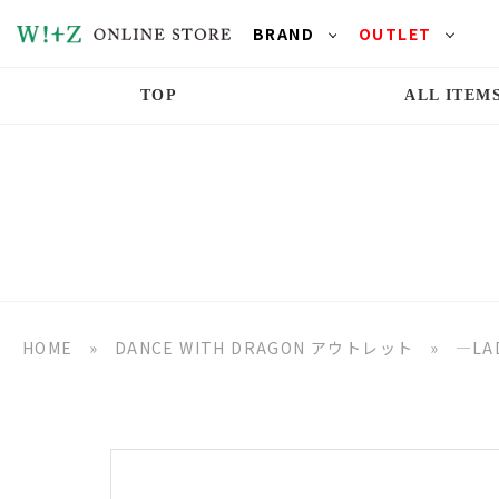
BRAND
OUTLET
TOP
ALL ITEM
HOME
»
DANCE WITH DRAGON アウトレット
»
―LA