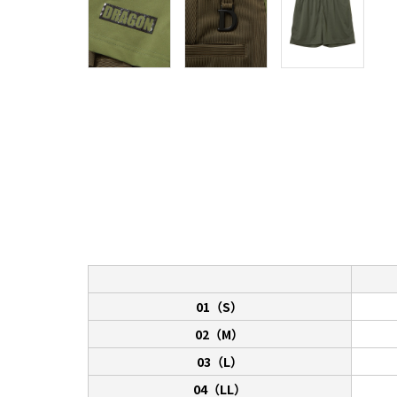
01（S）
02（M）
03（L）
04（LL）