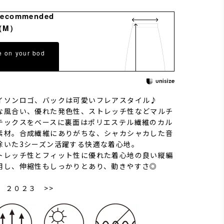
Recommended
（M）
e on your bod
イソンロゴ、バックは可愛いフレアスタイル♪
な風合い、優れた発色性、ストレッチ性などマルチ
テックスをベースに裏面はポリエステル繊維のカル
素材。合成繊維にありがちな、シャカシャカした音
除いた3シーズン活躍する快適な着心地。
トレッチ性とフィット性に優れた着心地の良い縦編
用し、伸縮性もしっかりとあり、動きやすさ◎
 ２０２３ >>