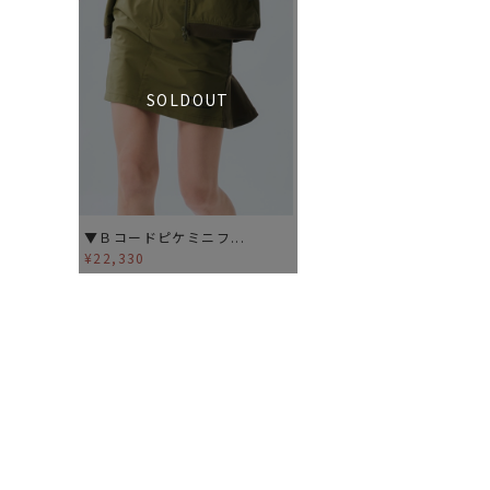
SOLDOUT
▼Ｂコードピケミニフ...
¥22,330