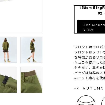
158cm 51kg
02
Find out mor
y type
フロントはホロパ
フロントはソフト
な特徴があるソロ
キュロを使用した
も少なく、真冬を
バッグは抜群のス
みニット素材を使
<< ＡＵＴＵＭＮ