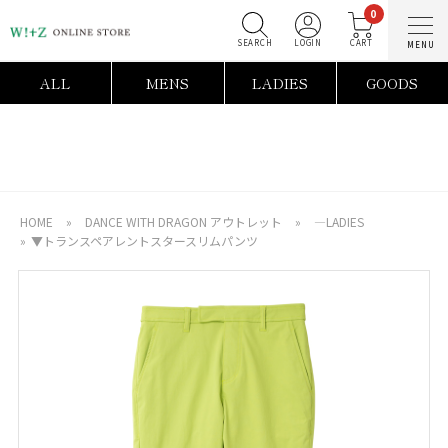
0
SEARCH
LOGIN
C
ALL
MENS
LADIES
GOODS
HOME
»
DANCE WITH DRAGON アウトレット
»
―LADIES
»
▼トランスペアレントスタースリムパンツ