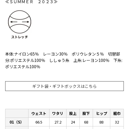
≪ＳＵＭＭＥＲ ２０２３≫
本体:ナイロン65％ レーヨン30％ ポリウレタン５％ 切替部
分:ポリエステル100％ ししゅう糸 上糸:レーヨン100％ 下糸:
ポリエステル100％
ギフト袋・ギフトボックスはこちら
ウェスト
ワタリ
股上
股下
ヒップ
裾巾
01（S）
66.5
27.2
24
68
88
32