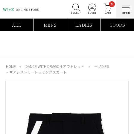
0
SEARCH
LOGIN
C
ALL
MENS
LADIES
GOODS
HOME
»
DANCE WITH DRAGON アウトレット
»
―LADIES
»
▼アシメトリートリミングスカート