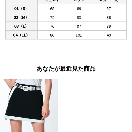
01（S）
68
89
37
02（M）
72
93
38
03（L）
76
97
39
04（LL）
80
101
40
あなたが最近見た商品