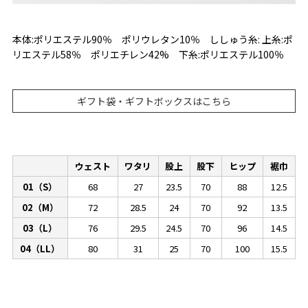
本体:ポリエステル90％ ポリウレタン10％ ししゅう糸: 上糸:ポ
リエステル58％ ポリエチレン42% 下糸:ポリエステル100％
ギフト袋・ギフトボックスはこちら
ウェスト
ワタリ
股上
股下
ヒップ
裾巾
01（S）
68
27
23.5
70
88
12.5
02（M）
72
28.5
24
70
92
13.5
03（L）
76
29.5
24.5
70
96
14.5
04（LL）
80
31
25
70
100
15.5