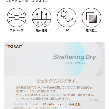
≪ＳＰＲＩＮＧ ２０２３≫