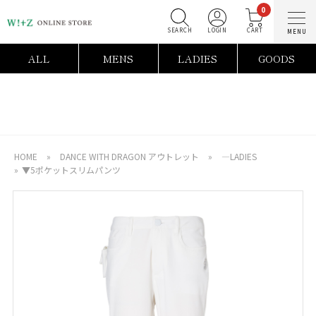
0
SEARCH
LOGIN
C
ALL
MENS
LADIES
GOODS
HOME
»
DANCE WITH DRAGON アウトレット
»
―LADIES
»
▼5ポケットスリムパンツ