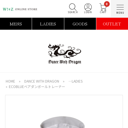
0
SEARCH
LOGIN
C
MENS
LADIES
GOODS
OUTLET
HOME
»
DANCE WITH DRAGON
»
―LADIES
»
ECOBLUEベアダンボールトレーナー