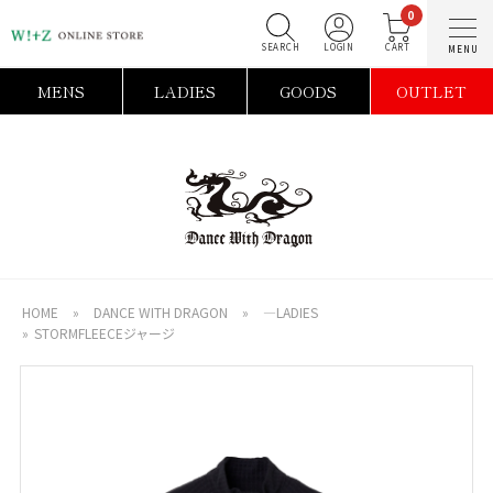
0
SEARCH
LOGIN
C
MENS
LADIES
GOODS
OUTLET
HOME
»
DANCE WITH DRAGON
»
―LADIES
»
STORMFLEECEジャージ