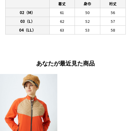
着丈
身巾
裄丈
02（M）
61
50
56
03（L）
62
52
57
04（LL）
63
53
58
あなたが最近見た商品