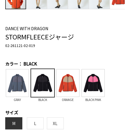
DANCE WITH DRAGON
STORMFLEECEジャージ
02-261121-02-019
カラー： BLACK
GRAY
BLACK
ORANGE
BLACK PINK
サイズ
M
L
XL