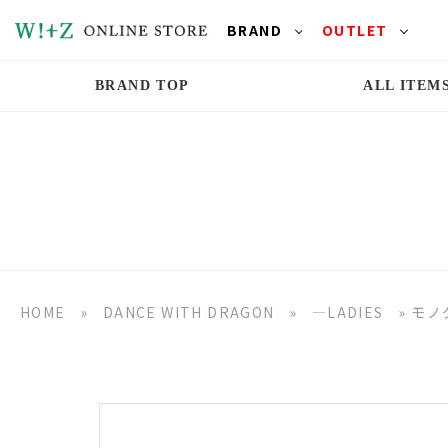
BRAND
OUTLET
BRAND TOP
ALL ITEM
HOME
»
DANCE WITH DRAGON
»
―LADIES
»
モノ