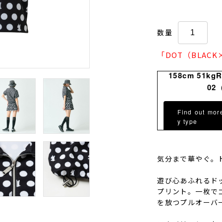
数量
「DOT（BLAC
158cm 51kg
02
Find out mor
y type
気分まで華やぐ。
遊び心あふれるド
プリント。一枚で
を放つプルオーバ