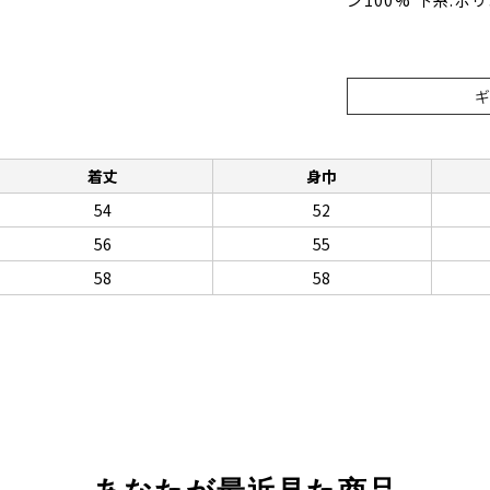
ン100% 下糸:ポ
着丈
身巾
54
52
56
55
58
58