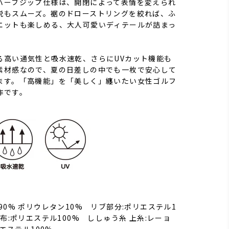
ハーフジップ仕様は、開閉によって表情を変えられ
脱もスムーズ。裾のドローストリングを絞れば、ふ
エットも楽しめる、大人可愛いディテールが詰まっ
る高い通気性と吸水速乾、さらにUVカット機能も
素材感なので、夏の日差しの中でも一枚で安心して
ます。「高機能」を「美しく」纏いたい女性ゴルフ
作です。
90% ポリウレタン10% リブ部分:ポリエステル1
基布:ポリエステル100% ししゅう糸 上糸:レーョ