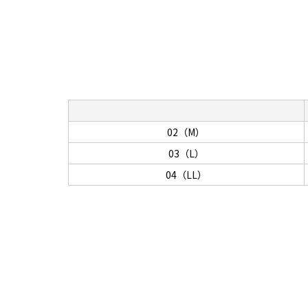
02（M）
03（L）
04（LL）