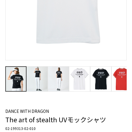
DANCE WITH DRAGON
The art of stealth UVモックシャツ
02-199313-02-010