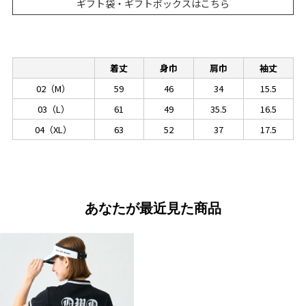
ギフト袋・ギフトボックスはこちら
着丈
身巾
肩巾
袖丈
02（M）
59
46
34
15.5
03（L）
61
49
35.5
16.5
04（XL）
63
52
37
17.5
あなたが最近見た商品