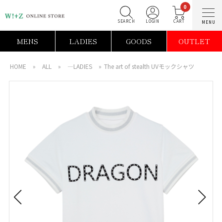
0
SEARCH
LOGIN
C
MENS
LADIES
GOODS
OUTLET
HOME
»
ALL
»
―LADIES
»
The art of stealth UVモックシャツ