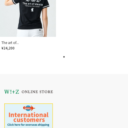
The art of...
¥24,200