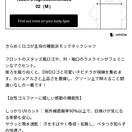
02（M）
Find out more on your body type
きらめくロゴが主役の機能派モックネックシャツ
フロントのスタッズ風ロゴや、衿・袖口のラメラインがフェミニ
ンなアクセント。
後ろを振り向くと、DWDロゴと可愛いチビドラが視線を集めま
す。カジュアルさと上品さを兼備し、グリーン上で映えること間
違いなしの一着です！
【女性ゴルファーに嬉しい感動の機能性】
しっかりUVカット： 紫外線遮蔽率90%以上で、日焼けが気にな
る季節も安心。
サラッと吸水速乾： 汗をすばやく吸収・拡散し、ベタつき知らず
の快適さ。