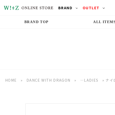
BRAND
OUTLET
BRAND TOP
ALL ITEM
HOME
»
DANCE WITH DRAGON
»
―LADIES
»
ナイ