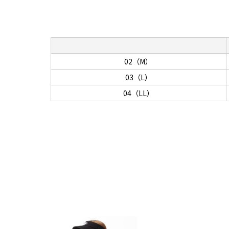
02（M）
03（L）
04（LL）