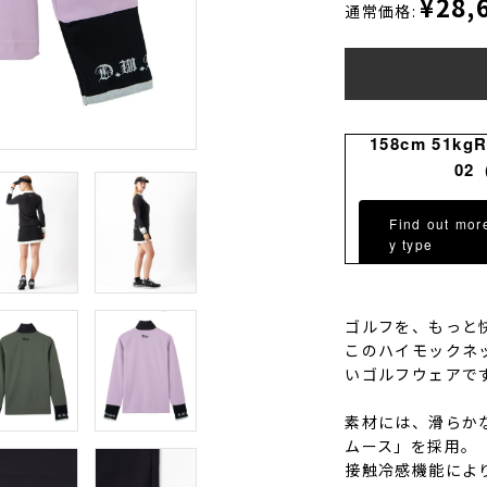
¥28,
通常価格:
158cm 51kg
02
Find out mor
y type
ゴルフを、もっと
このハイモックネ
いゴルフウェアで
素材には、滑らか
ムース」を採用。
接触冷感機能によ