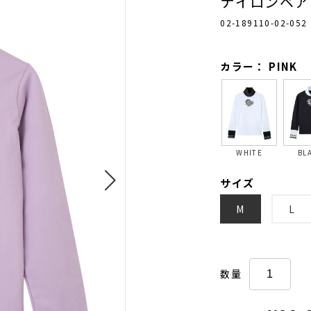
ナイロンベア
02-189110-02-052
カラー： PINK
WHITE
BL
サイズ
M
L
数量