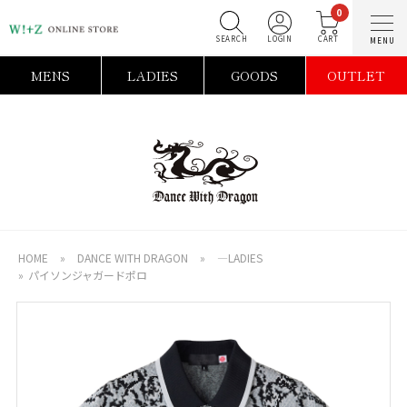
0
SEARCH
LOGIN
C
MENS
LADIES
GOODS
OUTLET
HOME
»
DANCE WITH DRAGON
»
―LADIES
»
パイソンジャガードポロ