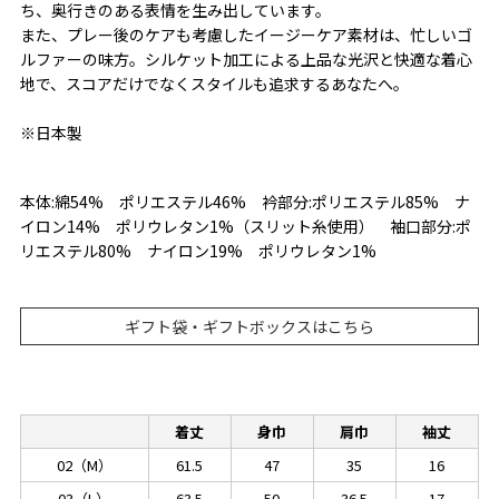
ち、奥行きのある表情を生み出しています。
また、プレー後のケアも考慮したイージーケア素材は、忙しいゴ
ルファーの味方。シルケット加工による上品な光沢と快適な着心
地で、スコアだけでなくスタイルも追求するあなたへ。
※日本製
本体:綿54% ポリエステル46% 衿部分:ポリエステル85% ナ
イロン14% ポリウレタン1%（スリット糸使用） 袖口部分:ポ
リエステル80% ナイロン19% ポリウレタン1%
ギフト袋・ギフトボックスはこちら
着丈
身巾
肩巾
袖丈
02（M）
61.5
47
35
16
03（L）
63.5
50
36.5
17