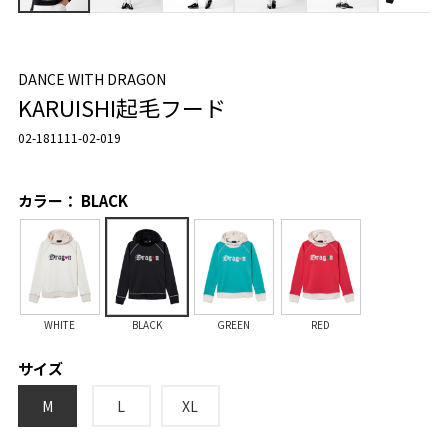
DANCE WITH DRAGON
KARUISHI起毛フード
02-181111-02-019
カラー： BLACK
WHITE
BLACK
GREEN
RED
サイズ
M
L
XL