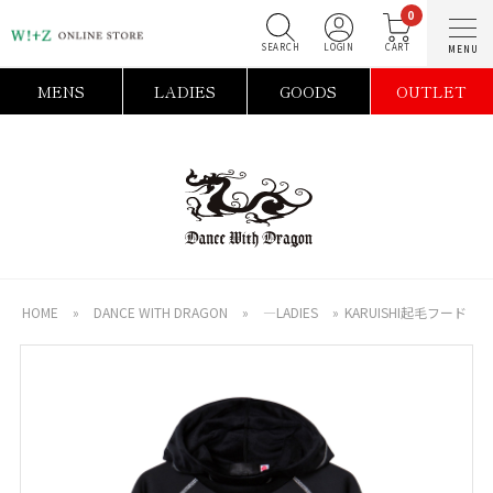
0
SEARCH
LOGIN
C
MENS
LADIES
GOODS
OUTLET
HOME
»
DANCE WITH DRAGON
»
―LADIES
»
KARUISHI起毛フード