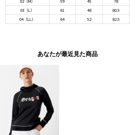
02（M）
59
45
78
03（L）
61
48
80.5
04（LL）
64
52
82.5
あなたが最近見た商品