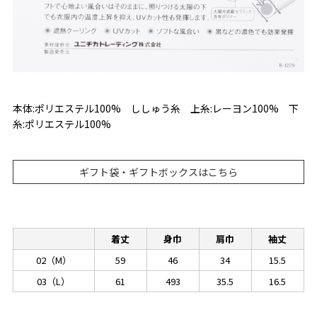
本体:ポリエステル100% ししゅう糸 上糸:レーヨン100% 下
糸:ポリエステル100%
ギフト袋・ギフトボックスはこちら
着丈
身巾
肩巾
袖丈
02（M）
59
46
34
15.5
03（L）
61
493
35.5
16.5