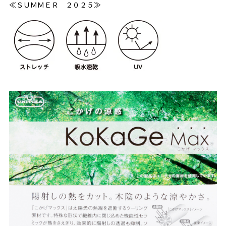
≪ＳＵＭＭＥＲ ２０２５≫