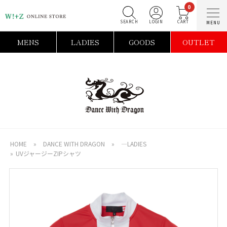
0
SEARCH
LOGIN
C
MENS
LADIES
GOODS
OUTLET
HOME
»
DANCE WITH DRAGON
»
―LADIES
»
UVジャージーZIPシャツ