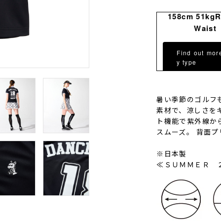
158cm 51kg
Waist
Find out mor
y type
暑い季節のゴルフ
素材で、涼しさを
ト機能で紫外線か
スムーズ。 背面
※日本製
≪ＳＵＭＭＥＲ 