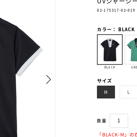
UVジャージー
02-175317-02-019
カラー： BLACK
BLACK
GR
サイズ
M
L
数量
「BLACK-M」