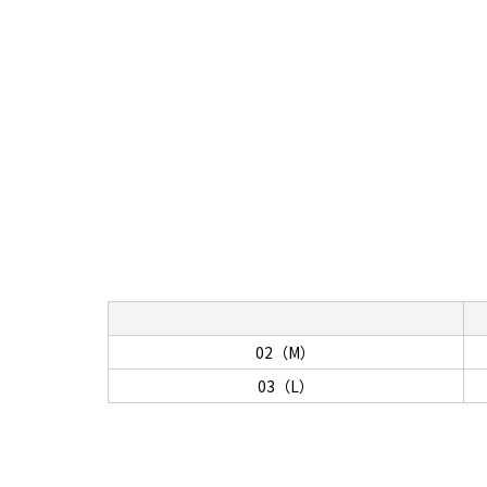
02（M）
03（L）