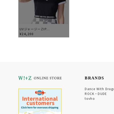
UVジャージーZIP...
¥24,200
BRANDS
Dance With Drag
ROCK・DUDE
tovho