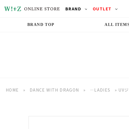
BRAND
OUTLET
BRAND TOP
ALL ITEM
HOME
»
DANCE WITH DRAGON
»
―LADIES
»
UV