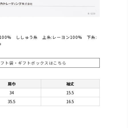
100% ししゅう糸 上糸:レーヨン100% 下糸:
%
ギフト袋・ギフトボックスはこちら
肩巾
袖丈
34
15.5
35.5
16.5