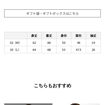
ギフト袋・ギフトボックスはこちら
身丈
着丈
身巾
肩巾
袖丈
02（M）
62
66
50
46
19
03（L）
64
68
53
47.5
20
こちらもおすすめ