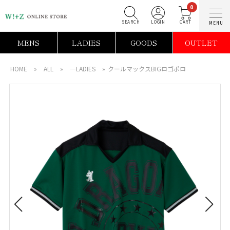
0
SEARCH
LOGIN
C
MENS
LADIES
GOODS
OUTLET
HOME
»
ALL
»
―LADIES
»
クールマックスBIGロゴポロ