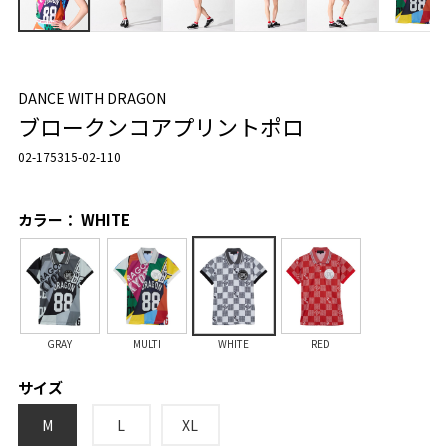
DANCE WITH DRAGON
ブロークンコアプリントポロ
02-175315-02-110
カラー： WHITE
GRAY
MULTI
WHITE
RED
サイズ
M
L
XL