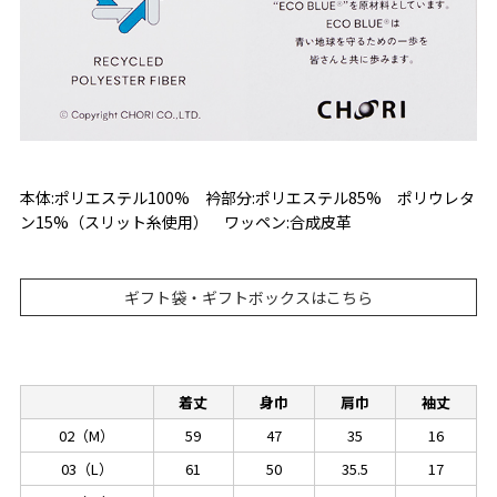
本体:ポリエステル100% 衿部分:ポリエステル85% ポリウレタ
ン15%（スリット糸使用） ワッペン:合成皮革
ギフト袋・ギフトボックスはこちら
着丈
身巾
肩巾
袖丈
02（M）
59
47
35
16
03（L）
61
50
35.5
17