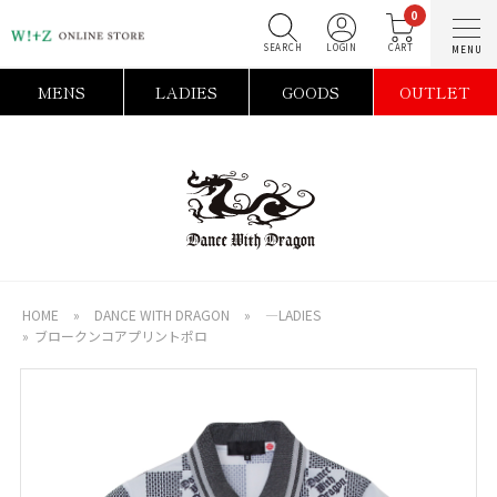
0
SEARCH
LOGIN
C
MENS
LADIES
GOODS
OUTLET
HOME
»
DANCE WITH DRAGON
»
―LADIES
»
ブロークンコアプリントポロ