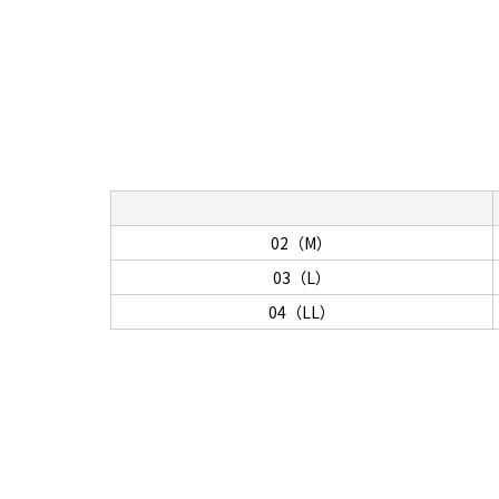
02（M）
03（L）
04（LL）