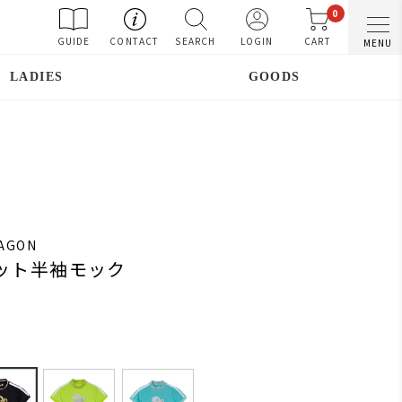
0
GUIDE
CONTACT
SEARCH
LOGIN
CART
MENU
LADIES
GOODS
RAGON
コット半袖モック