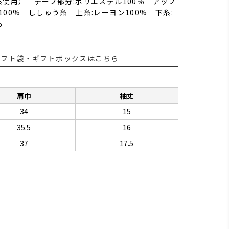
糸使用） テープ部分:ポリエステル100％ アップ
100% ししゅう糸 上糸:レーヨン100% 下糸:
%
ギフト袋・ギフトボックスはこちら
肩巾
袖丈
34
15
35.5
16
37
17.5