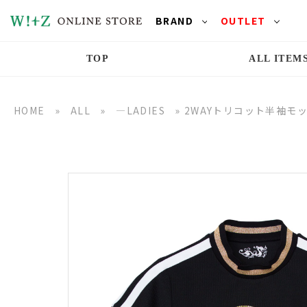
BRAND
OUTLET
TOP
ALL ITEM
HOME
»
ALL
»
―LADIES
»
2WAYトリコット半袖モ