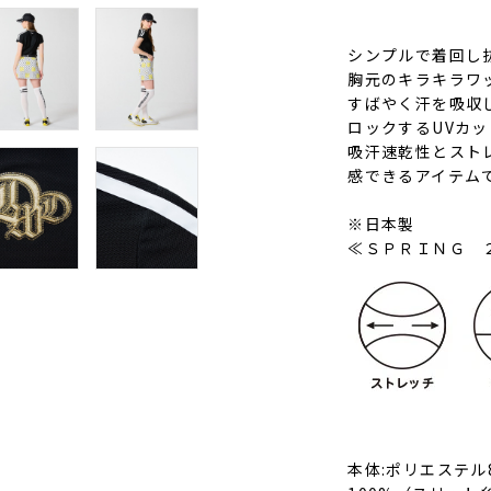
シンプルで着回し
胸元のキラキラワ
すばやく汗を吸収
ロックするUVカ
吸汗速乾性とスト
感できるアイテム
※日本製
≪ＳＰＲＩＮＧ 
本体:ポリエステル