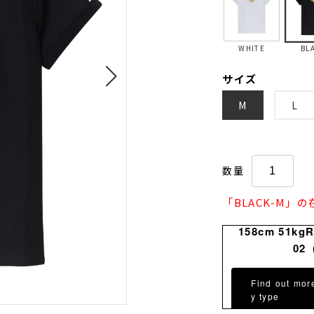
WHITE
BL
サイズ
M
L
数量
「BLACK-M」
158cm 51kg
02
Find out mor
y type