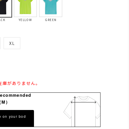
ACK
YELLOW
GREEN
XL
の在庫がありません。
Recommended
（M）
e on your bod