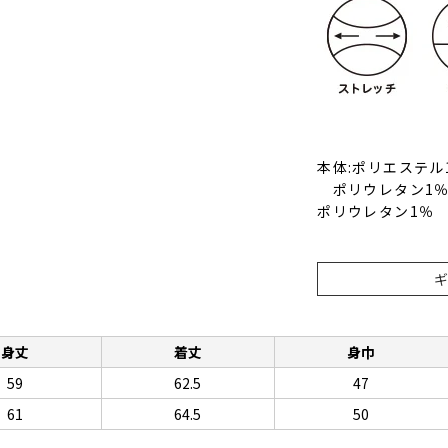
本体:ポリエステル
ポリウレタン1％
ポリウレタン1％ 
身丈
着丈
身巾
59
62.5
47
61
64.5
50