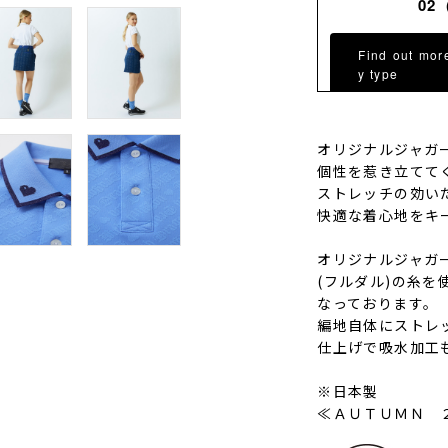
02
Find out mor
y type
オリジナルジャガ
個性を惹き立てて
ストレッチの効い
快適な着心地をキ
オリジナルジャガー
(フルダル)の糸を
なっております。
編地自体にストレ
仕上げで吸水加工
※日本製
≪ＡＵＴＵＭＮ 