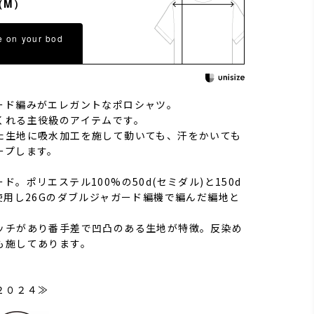
（M）
e on your bod
ード編みがエレガントなポロシャツ。
くれる主役級のアイテムです。
た生地に吸水加工を施して動いても、汗をかいても
ープします。
ド。ポリエステル100%の50d(セミダル)と150d
使用し26Gのダブルジャガード編機で編んだ編地と
ッチがあり番手差で凹凸のある生地が特徴。反染め
も施してあります。
２０２４≫