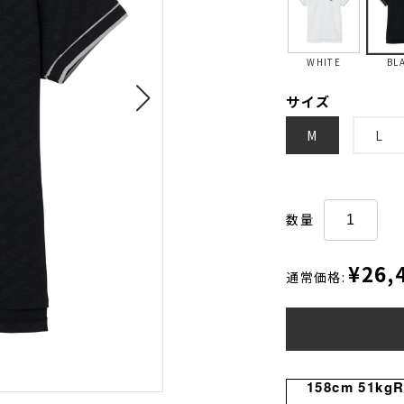
WHITE
BL
サイズ
M
L
数量
¥26,
通常価格:
158cm 51kg