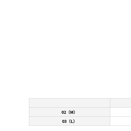
02（M）
03（L）