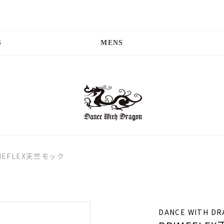
S
MENS
MEFLEX天竺モック
DANCE WITH D