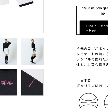
158cm 51kg
02
Find out mor
y type
衿元のロゴがポイ
レイヤードの時に
シンプルで優れた
性と、上質な膨ら
※日本製
≪ＡＵＴＵＭＮ 