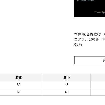
本体:複合繊維(ポ
エステル100％ 
00%
着丈
身巾
59
45
61
48