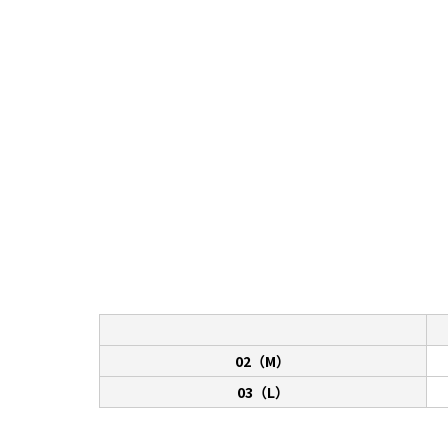
02（M）
03（L）