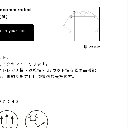
Recommended
（M）
e on your bod
ント。
もアクセントになります。
ストレッチ性・速乾性・UVカット性などの高機能
み、肌触りを併せ持つ快適な天竺素材。
２０２４≫