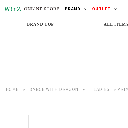
BRAND
OUTLET
BRAND TOP
ALL ITEM
HOME
»
DANCE WITH DRAGON
»
―LADIES
»
PRI