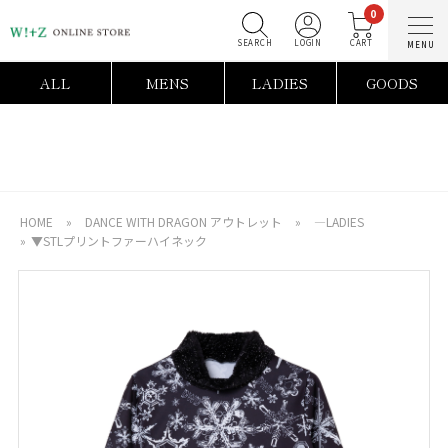
0
SEARCH
LOGIN
C
ALL
MENS
LADIES
GOODS
HOME
»
DANCE WITH DRAGON アウトレット
»
―LADIES
»
▼STLプリントファーハイネック