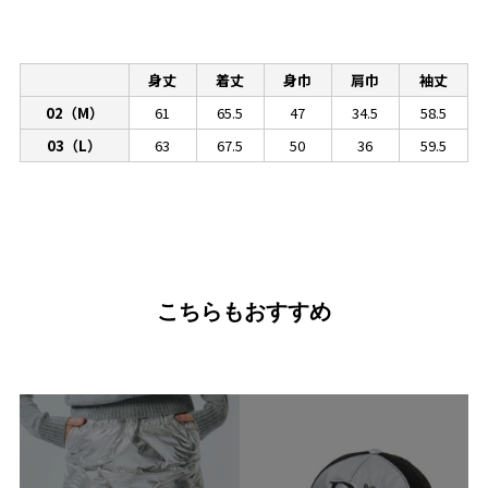
身丈
着丈
身巾
肩巾
袖丈
02（M）
61
65.5
47
34.5
58.5
03（L）
63
67.5
50
36
59.5
こちらもおすすめ