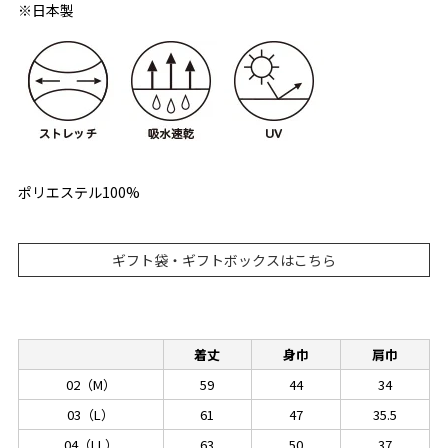
※日本製
ポリエステル100%
ギフト袋・ギフトボックスはこちら
着丈
身巾
肩巾
02（M）
59
44
34
03（L）
61
47
35.5
04（LL）
63
50
37