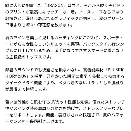
縦に大胆に配置した「DRAGON」ロゴと、そこから覗くチビドラ
のプリントが最高にキャッチーな一着。ノースリーブならではの
軽快さと、遊び心あふれるグラフィックが融合し、夏のグリーン
で誰よりも際立つ存在感を放ちます。
肩のラインを美しく見せるカッティングにこだわり、スポーティ
ーながらも女性らしいシルエットを実現。バックスタイルはシン
プルに仕上げているため、派手になりすぎずスマートに着こなせ
る主役級のトップスです。
酷暑のラウンドでも快適さを損なわない、高機能素材「PLUSRIC
H DRY＆UV」を採用。汗をかいた瞬間に素早く吸収して拡散する
クイックドライ機能により、ベタつきのないサラリとした肌触り
が最後まで持続します。
強い紫外線から肌を守るUVカット性能も完備。優れたストレッチ
性がスイング時の肩周りの動きを妨げず、ストレスフリーなプレ
ーをサポートします。機能に裏打ちされた快適さで、夏のパフォ
ーマンスを一段階引き上げます。