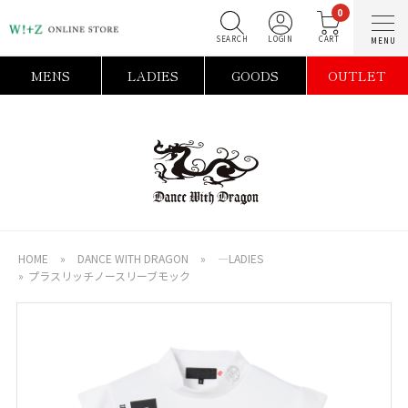
0
SEARCH
LOGIN
C
MENS
LADIES
GOODS
OUTLET
HOME
»
DANCE WITH DRAGON
»
―LADIES
»
プラスリッチノースリーブモック