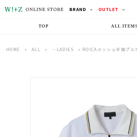
BRAND
OUTLET
TOP
ALL ITEM
HOME
»
ALL
»
―LADIES
»
ROICAメッシュ半袖プル