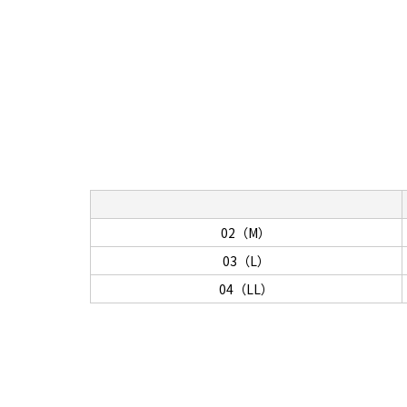
02（M）
03（L）
04（LL）