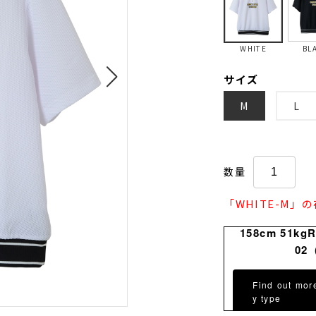
WHITE
BL
サイズ
M
L
数量
「WHITE-M」
158cm 51kg
02
Find out mor
y type