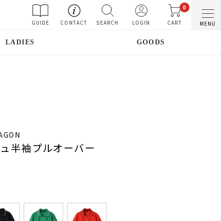
0
GUIDE
CONTACT
SEARCH
LOGIN
CART
MENU
LADIES
GOODS
RAGON
ッシュ半袖プルオーバー