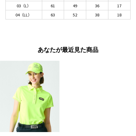
03（L）
61
49
36
17
04（LL）
63
52
38
18
あなたが最近見た商品