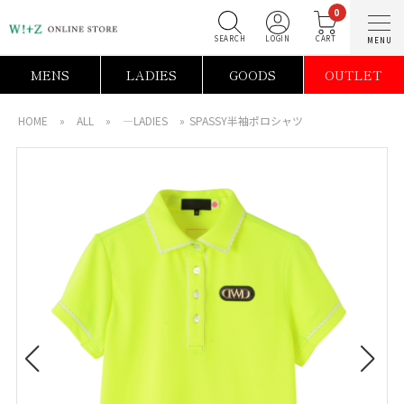
0
SEARCH
LOGIN
C
MENS
LADIES
GOODS
OUTLET
HOME
»
ALL
»
―LADIES
»
SPASSY半袖ポロシャツ