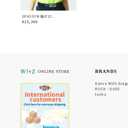
SPASSY半袖ポロ...
¥25,300
BRANDS
Dance With Drag
ROCK・DUDE
tovho