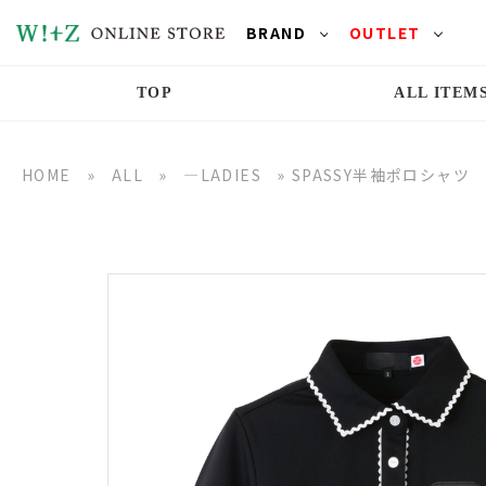
BRAND
OUTLET
TOP
ALL ITEM
HOME
»
ALL
»
―LADIES
»
SPASSY半袖ポロシャツ