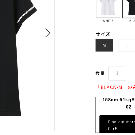
WHITE
BL
サイズ
M
L
数量
「BLACK-M」
158cm 51kg
02
Find out mor
y type