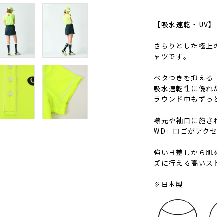
【吸水速乾・UV】
さらりとした極上
ャツです。
ベタつきを抑える「
吸水速乾性に優れ
ラウンド中もずっ
襟元や袖口に施さ
WD」ロゴがアク
強い日差しから肌
ズに行える高いス
※日本製