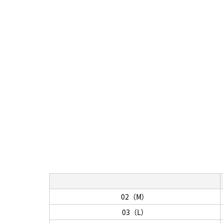
02（M）
03（L）