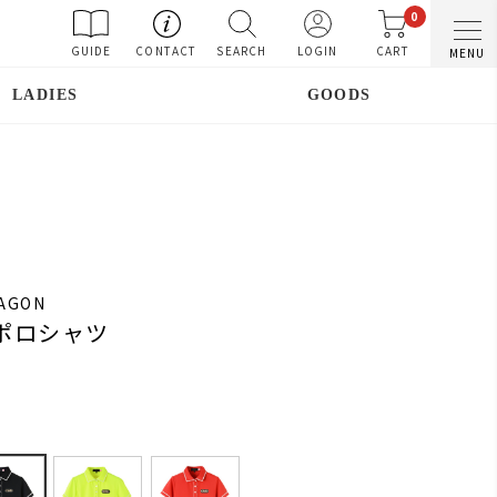
0
GUIDE
CONTACT
SEARCH
LOGIN
CART
MENU
LADIES
GOODS
RAGON
袖ポロシャツ