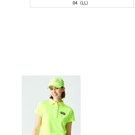
04（LL）