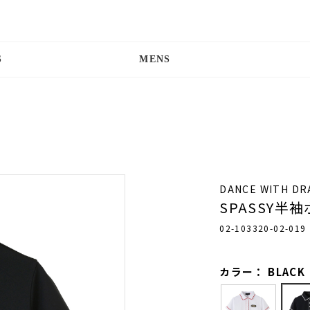
S
MENS
DANCE WITH D
SPASSY半
02-103320-02-019
カラー： BLACK