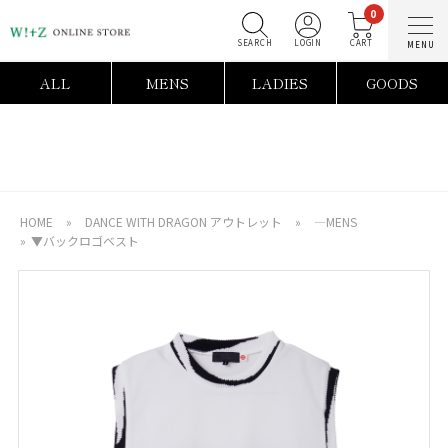
0
SEARCH
LOGIN
C
ALL
MENS
LADIES
GOODS
HOME
»
DANCE WITH DRAGON アウトレット
»
―MENS
»
▼バックロゴベスト