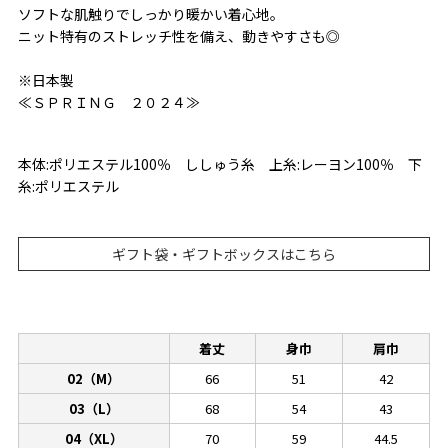
ソフトな肌触りでしっかり暖かい着心地。
ニット特有のストレッチ性を備え、動きやすさも◎
※日本製
≪ＳＰＲＩＮＧ ２０２４≫
本体:ポリエステル100％ ししゅう糸 上糸:レーヨン100％ 下
糸:ポリエステル
ギフト袋・ギフトボックスはこちら
着丈
身巾
肩巾
02（M）
66
51
42
03（L）
68
54
43
04（XL）
70
59
44.5