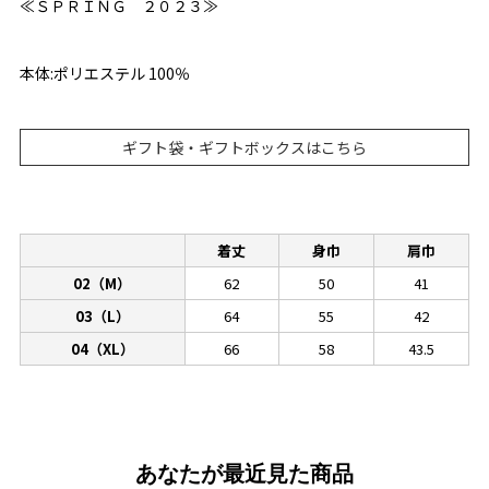
≪ＳＰＲＩＮＧ ２０２３≫
本体:ポリエステル 100％
ギフト袋・ギフトボックスはこちら
着丈
身巾
肩巾
02（M）
62
50
41
03（L）
64
55
42
04（XL）
66
58
43.5
あなたが最近見た商品