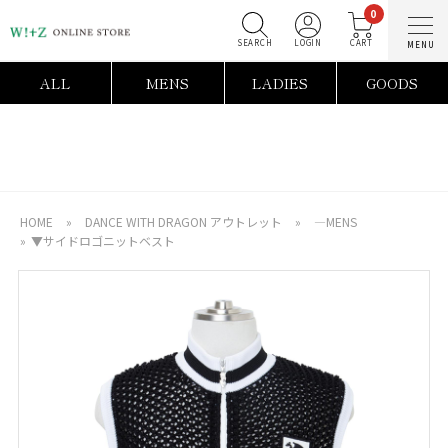
0
SEARCH
LOGIN
C
ALL
MENS
LADIES
GOODS
HOME
»
DANCE WITH DRAGON アウトレット
»
―MENS
»
▼サイドロゴニットベスト