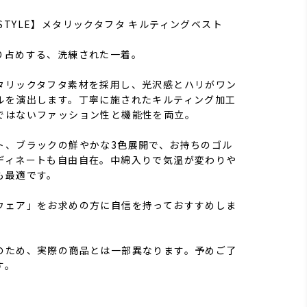
LF STYLE】メタリックタフタ キルティングベスト
り占めする、洗練された一着。
タリックタフタ素材を採用し、光沢感とハリがワン
ルを演出します。丁寧に施されたキルティング加工
ではないファッション性と機能性を両立。
ト、ブラックの鮮やかな3色展開で、お持ちのゴル
ディネートも自由自在。中綿入りで気温が変わりや
も最適です。
ウェア」をお求めの方に自信を持っておすすめしま
のため、実際の商品とは一部異なります。予めご了
す。