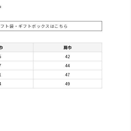
%
ギフト袋・ギフトボックスはこちら
巾
肩巾
5
42
7
44
1
47
4
49