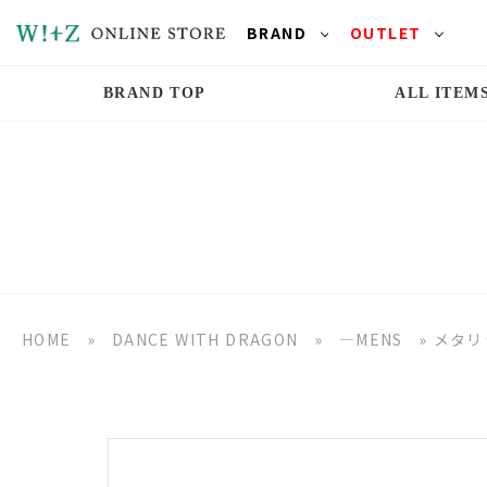
BRAND
OUTLET
BRAND TOP
ALL ITEM
HOME
»
DANCE WITH DRAGON
»
―MENS
»
メタリ