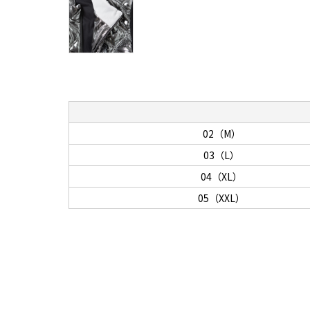
02（M）
03（L）
04（XL）
05（XXL）