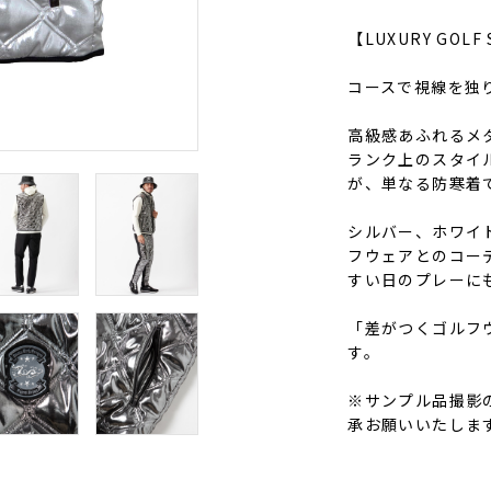
【LUXURY GO
コースで視線を独
高級感あふれるメ
ランク上のスタイ
が、単なる防寒着
シルバー、ホワイ
フウェアとのコー
すい日のプレーに
「差がつくゴルフ
す。
※サンプル品撮影
承お願いいたしま