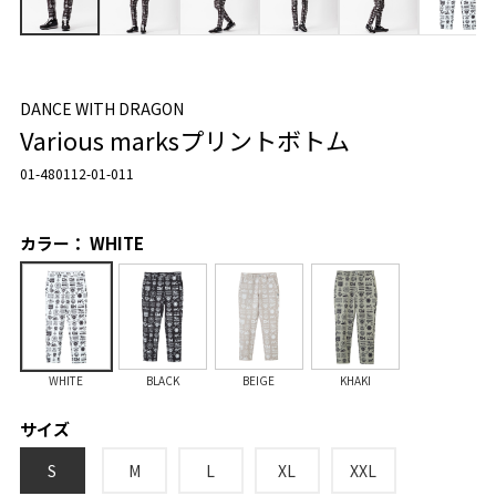
DANCE WITH DRAGON
Various marksプリントボトム
01-480112-01-011
カラー： WHITE
WHITE
BLACK
BEIGE
KHAKI
サイズ
S
M
L
XL
XXL