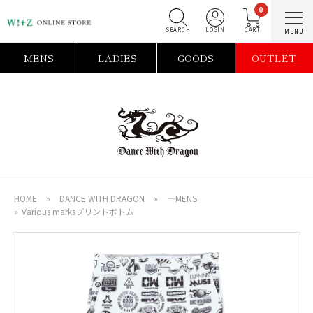
0
SEARCH
LOGIN
C
MENS
LADIES
GOODS
OUTLET
HOME
»
DANCE WITH DRAGON
»
―MENS
»
Various marksプリントボトム