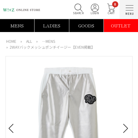
0
SEARCH
LOGIN
C
MENS
LADIES
GOODS
OUTLET
HOME
»
ALL
»
―MENS
»
2WAYバックメッシュポンチイージー【EVEN掲載】