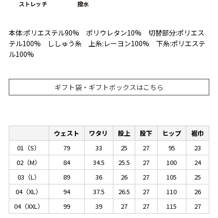
本体:ポリエステル90% ポリウレタン10% 切替部分:ポリエス
テル100% ししゅう糸 上糸:レーヨン100% 下糸:ポリエステ
ル100%
ギフト袋・ギフトボックスはこちら
ウェスト
ワタリ
股上
股下
ヒップ
裾巾
01（S）
79
33
25
27
95
23
02（M）
84
34.5
25.5
27
100
24
03（L）
89
36
26
27
105
25
04（XL）
94
37.5
26.5
27
110
26
04（XXL）
99
39
27
27
115
27