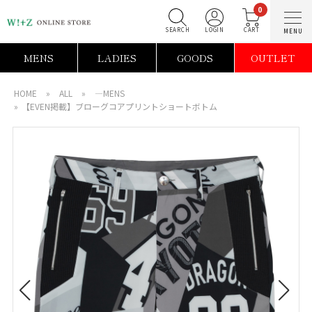
0
SEARCH
LOGIN
C
MENS
LADIES
GOODS
OUTLET
HOME
»
ALL
»
―MENS
»
【EVEN掲載】ブローグコアプリントショートボトム