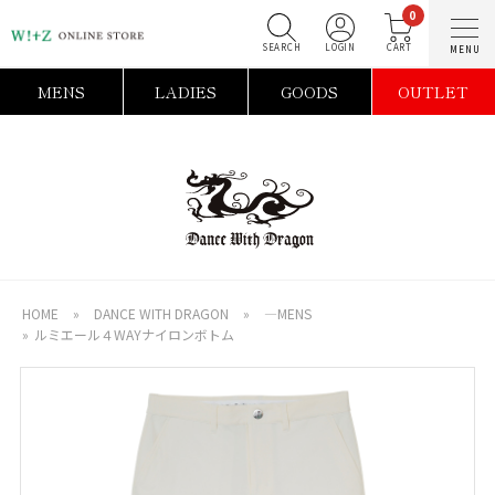
0
SEARCH
LOGIN
C
MENS
LADIES
GOODS
OUTLET
HOME
»
DANCE WITH DRAGON
»
―MENS
»
ルミエール４WAYナイロンボトム