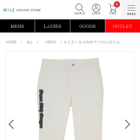
0
SEARCH
LOGIN
C
MENS
LADIES
GOODS
OUTLET
HOME
»
ALL
»
―MENS
»
ルミエール４WAYナイロンボトム