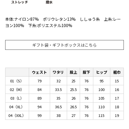
本体:ナイロン87% ポリウレタン13% ししゅう糸 上糸:レー
ヨン100% 下糸:ポリエステル100%
ギフト袋・ギフトボックスはこちら
ウェスト
ワタリ
股上
股下
ヒップ
裾巾
01（S）
79
32
25
76
95
15
02（M）
84
33.5
25.5
76
100
16
03（L）
89
35
26
76
105
17
04（XL）
94
36.5
26.5
76
110
18
04（XXL）
99
38
27
76
115
19