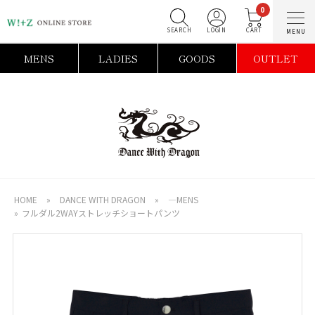
0
SEARCH
LOGIN
C
MENS
LADIES
GOODS
OUTLET
HOME
»
DANCE WITH DRAGON
»
―MENS
»
フルダル2WAYストレッチショートパンツ