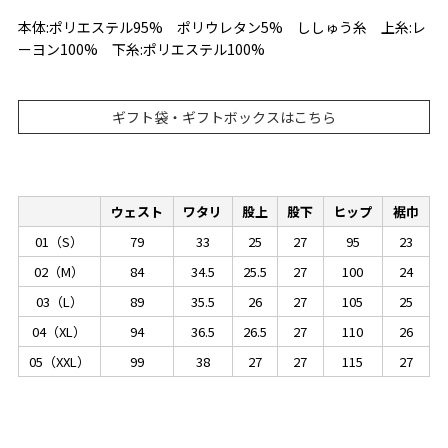
本体:ポリエステル95% ポリウレタン5% ししゅう糸 上糸:レ
ーヨン100% 下糸:ポリエステル100%
ギフト袋・ギフトボックスはこちら
ウェスト
ワタリ
股上
股下
ヒップ
裾巾
01（S）
79
33
25
27
95
23
02（M）
84
34.5
25.5
27
100
24
03（L）
89
35.5
26
27
105
25
04（XL）
94
36.5
26.5
27
110
26
05（XXL）
99
38
27
27
115
27