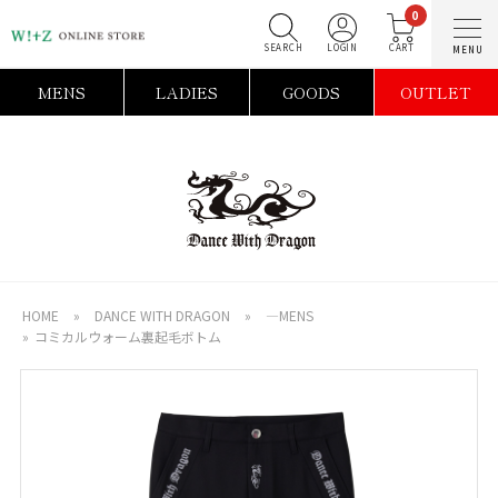
0
SEARCH
LOGIN
C
MENS
LADIES
GOODS
OUTLET
HOME
»
DANCE WITH DRAGON
»
―MENS
»
コミカルウォーム裏起毛ボトム