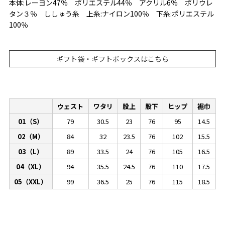
本体:レーヨン47％ ポリエステル44％ アクリル6％ ポリウレ
タン３％ ししゅう糸 上糸:ナイロン100％ 下糸:ポリエステル
100％
ギフト袋・ギフトボックスはこちら
ウェスト
ワタリ
股上
股下
ヒップ
裾巾
01（S）
79
30.5
23
76
95
14.5
02（M）
84
32
23.5
76
102
15.5
03（L）
89
33.5
24
76
105
16.5
04（XL）
94
35.5
24.5
76
110
17.5
05（XXL）
99
36.5
25
76
115
18.5