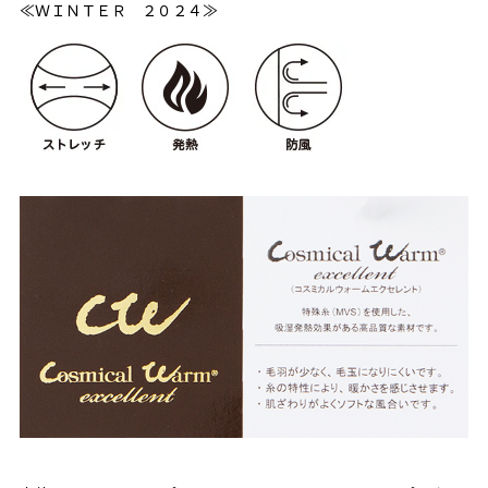
≪ＷＩＮＴＥＲ ２０２４≫