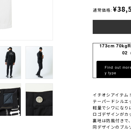
¥38,
通常価格:
173cm 70kg
02
Find out mor
y type
イチオシアイテム！
テーパードシルエ
軽量でシワになり
ロゴデザインがカ
裏地は防風付きで
同デザインのブル