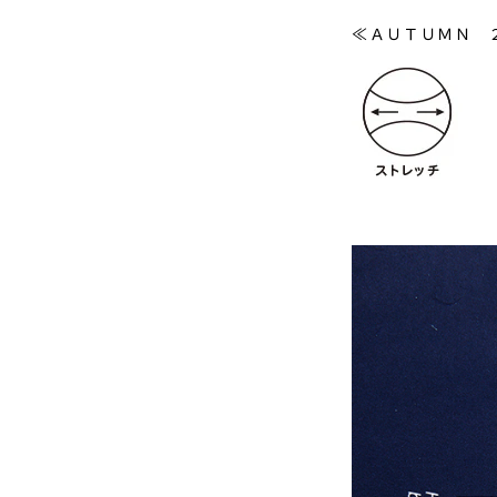
≪ＡＵＴＵＭＮ 