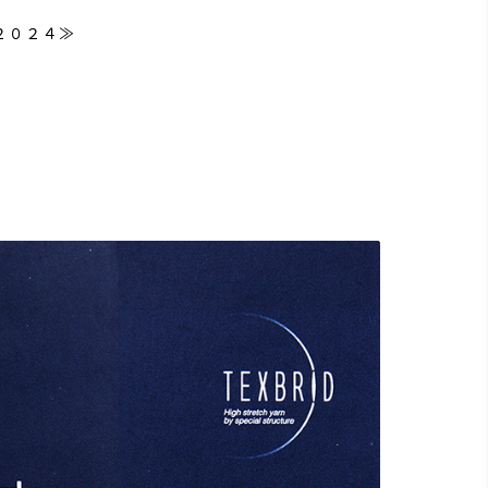
２０２４≫