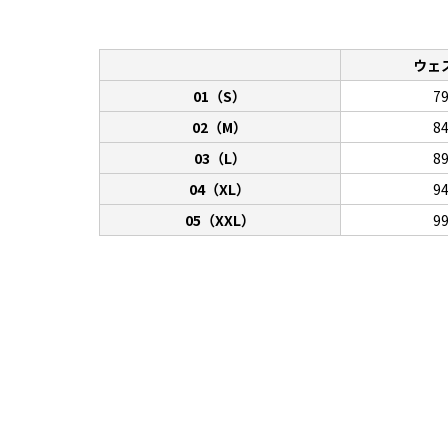
ウェ
01（S）
7
02（M）
8
03（L）
8
04（XL）
9
05（XXL）
9