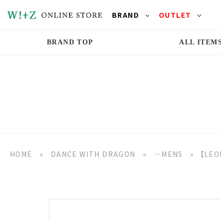
BRAND
OUTLET
BRAND TOP
ALL ITEM
HOME
»
DANCE WITH DRAGON
»
―MENS
»
【LE