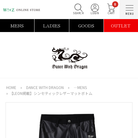
0
SEARCH
LOGIN
C
MENS
LADIES
GOODS
OUTLET
HOME
»
DANCE WITH DRAGON
»
―MENS
»
【LEON掲載】シンセティックレザーマットボトム