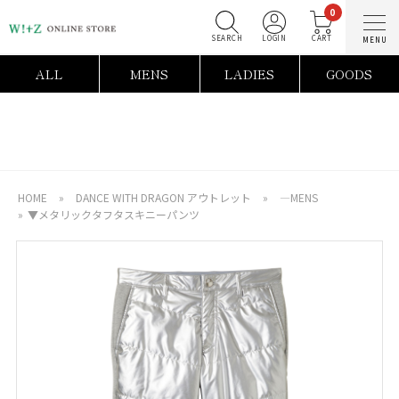
0
SEARCH
LOGIN
C
ALL
MENS
LADIES
GOODS
HOME
»
DANCE WITH DRAGON アウトレット
»
―MENS
»
▼メタリックタフタスキニーパンツ