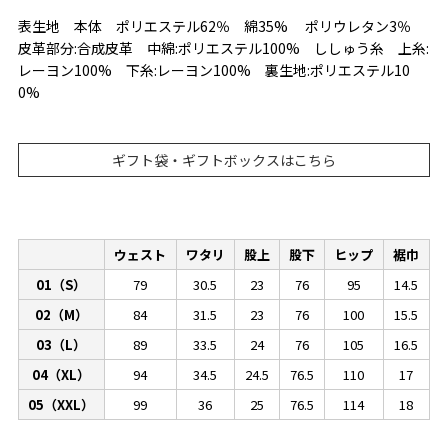
表生地 本体 ポリエステル62％ 綿35% ポリウレタン3％
皮革部分:合成皮革 中綿:ポリエステル100% ししゅう糸 上糸:
レーヨン100% 下糸:レーヨン100% 裏生地:ポリエステル10
0%
ギフト袋・ギフトボックスはこちら
ウェスト
ワタリ
股上
股下
ヒップ
裾巾
01（S）
79
30.5
23
76
95
14.5
02（M）
84
31.5
23
76
100
15.5
03（L）
89
33.5
24
76
105
16.5
04（XL）
94
34.5
24.5
76.5
110
17
05（XXL）
99
36
25
76.5
114
18