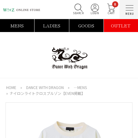
0
SEARCH
LOGIN
C
MENS
LADIES
GOODS
OUTLET
HOME
»
DANCE WITH DRAGON
»
―MENS
»
ナイロンライトクロスブルゾン【EVEN掲載】