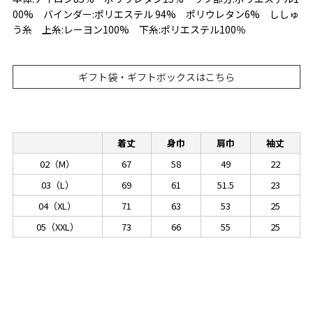
00% バインダー:ポリエステル 94% ポリウレタン6% ししゅ
う糸 上糸:レーヨン100% 下糸:ポリエステル100％
ギフト袋・ギフトボックスはこちら
着丈
身巾
肩巾
袖丈
02（M）
67
58
49
22
03（L）
69
61
51.5
23
04（XL）
71
63
53
25
05（XXL）
73
66
55
25