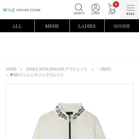
0
SEARCH
LOGIN
C
ALL
MENS
LADIES
GOODS
HOME
»
DANCE WITH DRAGON アウトレット
»
―MENS
»
▼AIRストレッチリップブルゾン