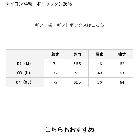
ナイロン74% ポリウレタン26%
ギフト袋・ギフトボックスはこちら
着丈
身巾
肩巾
袖丈
02（M）
71
56.5
46
62
03（L）
72
59
48
63
04（XL）
75
61.5
50
64
こちらもおすすめ