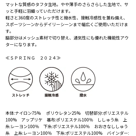
マットな質感のタフタ生地。やや薄手のさらさらした生地で、サ
ッと手軽に羽織っていただけます。
軽さと360度のストレッチ性と撥水性、接触冷感性を兼ね備え、
スポーツシーンからデイリーシーンまで幅広くご使用いただけま
す。
脇部分はメッシュ素材で切り替え、通気性にも優れた機能性アウ
ターになります。
≪ＳＰＲＩＮＧ ２０２４≫
本体:ナイロン75% ポリウレタン25% 切替部分:ポリエステル
100% アップリケ 基布:ポリエステル100％ ししゅう糸 上
糸:レーヨン100％ 下糸:ポリエステル100％ おおきなししゅう
糸 上糸:レーヨン100％ 下糸:ポリエステル100% バインダー: