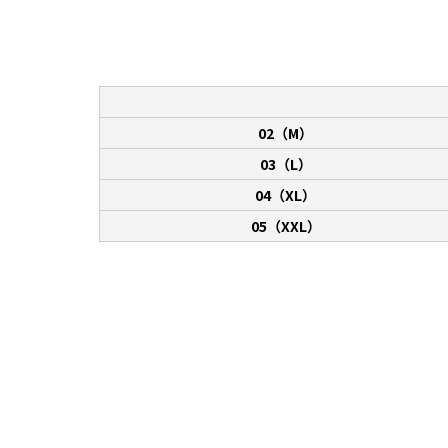
02（M）
03（L）
04（XL）
05（XXL）