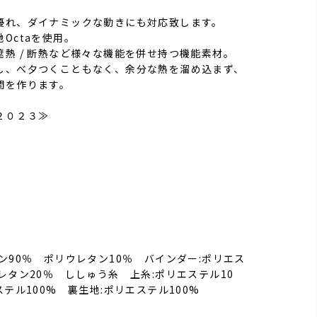
優れ、ダイナミックな動きにも対応致します。
Octaを使用。
熱 / 断熱など様々な機能を併せ持つ機能素材。
し、べ夕つくこともなく、余分な熱を溜め込まず、
間を作ります。
２０２３≫
ン90％ ポリウレタン10％ バインダー:ポリエス
レタン20％ ししゅう糸 上糸:ポリエステル10
ステル100% 裏生地:ポリエステル100%