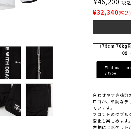
¥46,200
(税込
¥32,340
(税込
173cm 70kg
02
Find out mor
y type
合わせやすさ抜群
ロゴが、単調なデ
ています。
フロントのダブル
変化も楽しめます
左袖にはポケット