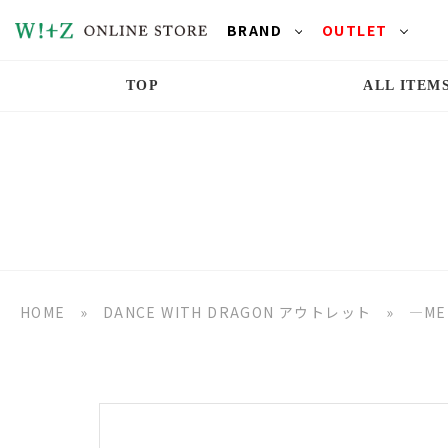
BRAND
OUTLET
TOP
ALL ITEM
HOME
»
DANCE WITH DRAGON アウトレット
»
―ME