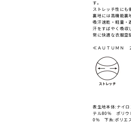
す。
ストレッチ性にも
裏地には高機能裏地
吸汗速乾・軽量・遮
汗をすばやく吸収
常に快適な衣服空
≪ＡＵＴＵＭＮ 
表生地本体:ナイロ
テル80％ ポリウ
0％ 下糸:ポリエ