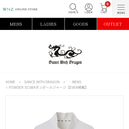
0
SEARCH
LOGIN
C
MENS
LADIES
GOODS
OUTLET
HOME
»
DANCE WITH DRAGON
»
―MENS
»
POWDER SCUBAダンボールジャージ【EVEN掲載】