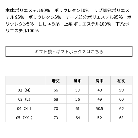
本体:ポリエステル90% ポリウレタン10% リプ部分:ポリエス
テル 95% ポリウレタン5% テープ部分:ポリエステル95% ポ
リウレタン5% ししゅう糸 上系:ポリエステル100％ 下糸:ポ
リエステル100％
ギフト袋・ギフトボックスはこちら
着丈
身巾
肩巾
袖丈
02（M）
66
53
48
58
03（L）
68
56
49
60
04（XL）
70
61
50.5
62
05（XXL）
73
64
52
63