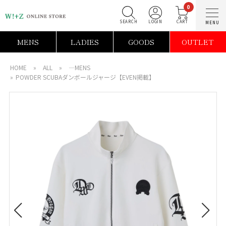
0
SEARCH
LOGIN
C
MENS
LADIES
GOODS
OUTLET
HOME
»
ALL
»
―MENS
»
POWDER SCUBAダンボールジャージ【EVEN掲載】