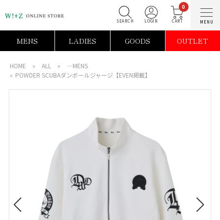
0
SEARCH
LOGIN
C
MENS
LADIES
GOODS
OUTLET
HOME
»
ALL
»
―MENS
»
POWDER SCUBAダンボールジャージ【EVEN掲載】